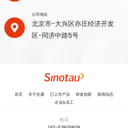
公司地址
北京市-大兴区亦庄经济开发
区-同济中路5号
首页
关于先通
已上市产品
研发创新
新闻动态
企业&员工
电话