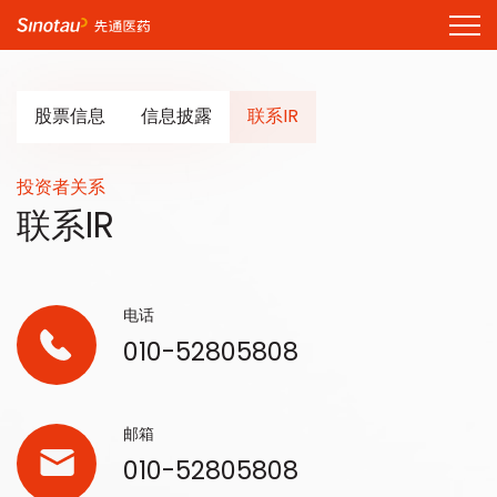
股票信息
信息披露
联系IR
投资者关系
联系IR
电话
010-52805808
邮箱
010-52805808