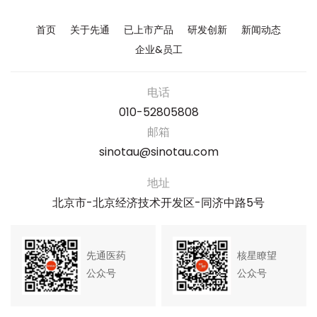
首页
关于先通
已上市产品
研发创新
新闻动态
企业&员工
电话
010-52805808
邮箱
sinotau@sinotau.com
地址
北京市-北京经济技术开发区-同济中路5号
先通医药
核星瞭望
公众号
公众号