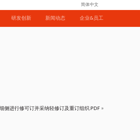
简体中文
研发创新
新闻动态
企业&员工
细侧进行修可订并采纳轻修订及重订组织.PDF
»