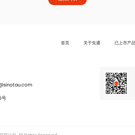
首页
关于先通
已上市产
u@sinotau.com
5号