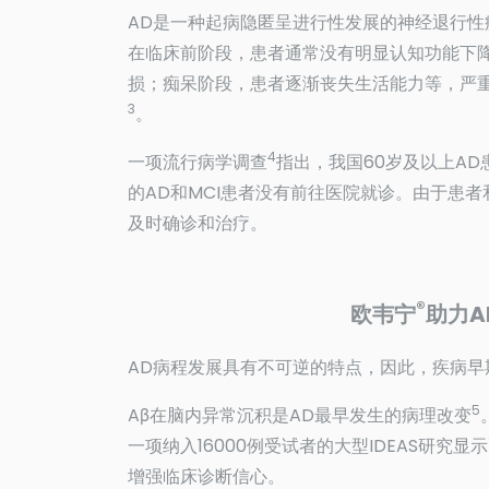
AD是一种起病隐匿呈进行性发展的神经退行性
在临床前阶段，患者通常没有明显认知功能下降
损；痴呆阶段，患者逐渐丧失生活能力等，严
3
。
4
一项流行病学调查
指出，我国60岁及以上AD患
的AD和MCI患者没有前往医院就诊。由于患
及时确诊和治疗。
®
欧韦宁
助力
AD病程发展具有不可逆的特点，因此，疾病
5
Aβ在脑内异常沉积是AD最早发生的病理改变
一项纳入16000例受试者的大型IDEAS研究显示
增强临床诊断信心。