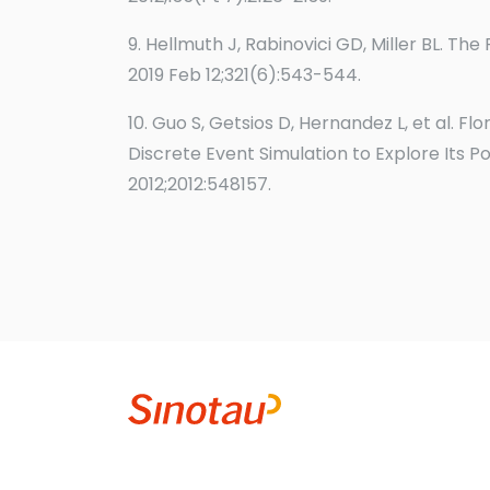
9. Hellmuth J, Rabinovici GD, Miller BL. T
2019 Feb 12;321(6):543-544.
10. Guo S, Getsios D, Hernandez L, et al. F
Discrete Event Simulation to Explore Its P
2012;2012:548157.