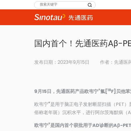
Search
for:
国内首个！先通医药Aβ-P
发布日期：2023年9月15日
作者：先通医
®
18
9月15日，先通医药产品欧韦宁
氟[
F]贝他
®
欧韦宁
是用于脑正电子发射断层扫描（PET）显
俗称老年斑）沉积水平，进行阿尔茨海默病（A
®
欧韦宁
是国内首个获批用于AD诊断的Aβ-P