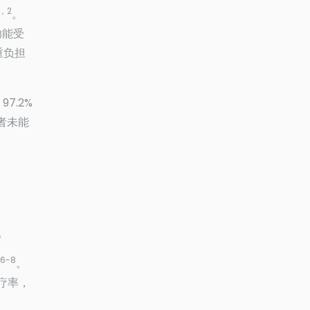
1，2
。
功能受
重负担
7.2%
者未能
。
6-8
。
治疗率，