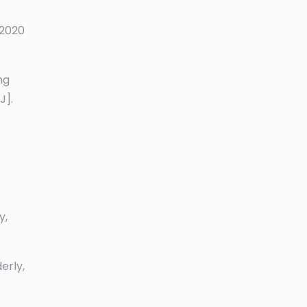
 2020
ng
J].
y,
erly,