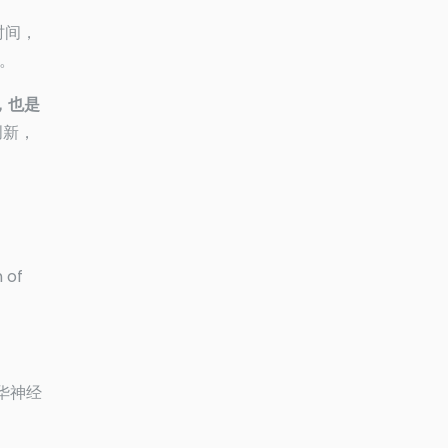
时间，
。
，也是
创新，
 of
中华神经