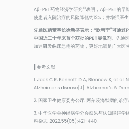
10
Aβ-PET药物经济学研究
表明，Aβ-PET
使患者入院治疗的风险降低约12%；并增强医
®
先通医药董事长徐新盛表示：“欧韦宁
可通过P
中国近二十年来首个获批的PET显像剂。
先通
加速研发临床急需的药物，更好地满足广大医
▌
参考文献
1. Jack C R, Bennett D A, Blennow K, et al
Alzheimer’s disease[J]. Alzheimer’s & Dem
2. 国家卫生健康委办公厅. 阿尔茨海默病的诊疗规范(20
3. 中华医学会神经病学分会痴呆与认知障碍学组.
科杂志, 2022,55(05):421-440.