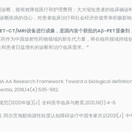
的早期诊断，能有效降低医疗和护理费用；大大缩短患者的临床确诊
生诊断疾病的信心，对患者临床治疗和社会经济价值带来积极影响
ET-CT/MRI设备进行成像，是国内首个获批的Aβ-PET显像剂
医药作为中国放射性药物领域的新生代力量，将在核药领域持续
生和患者日益增长的诊断和治疗临床需求。
”
. NIA‐AA Research Framework: Toward a biological definition
entia, 2018,14(4):535-562.
20年版)[J]. 全科医学临床与教育,2021,19(1):4-6.
 阿尔茨海默病源性轻度认知障碍诊疗中国专家共识2021[J]. 