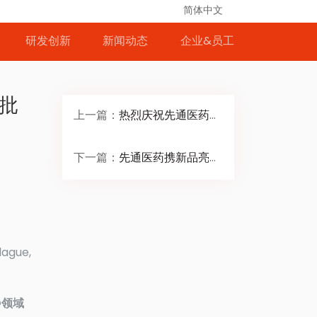
简体中文
研发创新
新闻动态
企业&员工
获批
上一篇：
热烈庆祝先通医药欧达乐®腺苷注射液正式商业上市
下一篇：
先通医药携新品亮相中华医学会核医学分会2023年学术年会
gue,
D领域