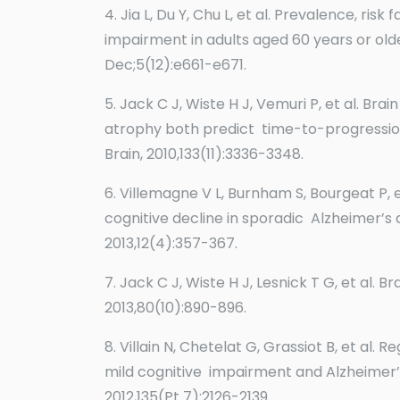
4. Jia L, Du Y, Chu L, et al. Prevalence, r
impairment in adults aged 60 years or olde
Dec;5(12):e661-e671.
5. Jack C J, Wiste H J, Vemuri P, et al. 
atrophy both predict time-to-progression
Brain, 2010,133(11):3336-3348.
6. Villemagne V L, Burnham S, Bourgeat P, 
cognitive decline in sporadic Alzheimer’s 
2013,12(4):357-367.
7. Jack C J, Wiste H J, Lesnick T G, et al.
2013,80(10):890-896.
8. Villain N, Chetelat G, Grassiot B, et al.
mild cognitive impairment and Alzheimer’s 
2012,135(Pt 7):2126-2139.