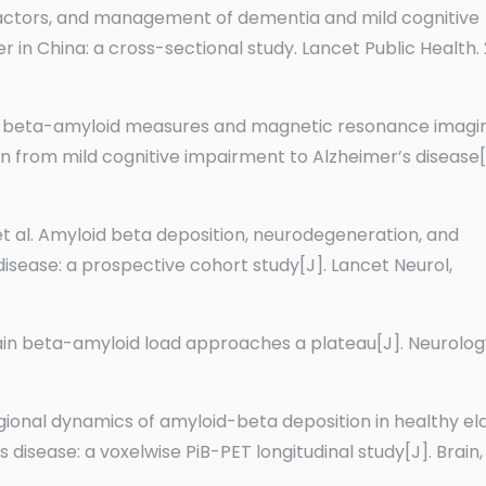
isk factors, and management of dementia and mild cognitive
r in China: a cross-sectional study. Lancet Public Health.
Brain beta-amyloid measures and magnetic resonance imagi
 from mild cognitive impairment to Alzheimer’s disease[
et al. Amyloid beta deposition, neurodegeneration, and
disease: a prospective cohort study[J]. Lancet Neurol,
 Brain beta-amyloid load approaches a plateau[J]. Neurolog
 Regional dynamics of amyloid-beta deposition in healthy eld
disease: a voxelwise PiB-PET longitudinal study[J]. Brain,