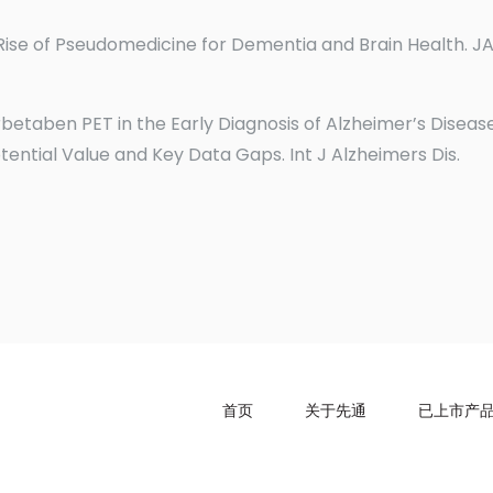
he Rise of Pseudomedicine for Dementia and Brain Health. J
lorbetaben PET in the Early Diagnosis of Alzheimer’s Disease
otential Value and Key Data Gaps. Int J Alzheimers Dis.
首页
关于先通
已上市产