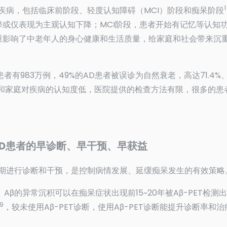
疾病，包括临床前阶段、轻度认知障碍（MCI）阶段和痴呆阶段
或仅表现为主观认知下降；MCI阶段，患者开始有记忆等认知
重影响了中老年人的身心健康和生活质量，给家庭和社会带来沉
者有983万例，49%的AD患者被误诊为自然衰老，高达71.4%、9
者和家庭对疾病的认知度低，医院提供的检查方法有限，很多的患
AD患者的早诊断、早干预、早获益
早期进行诊断和干预，是控制病情发展、延缓痴呆发生的有效策略
。Aβ的异常沉积可以在痴呆症状出现前15~20年被Aβ-PET检测出
9
，较未使用Aβ-PET诊断，使用Aβ-PET诊断能提升诊断率和