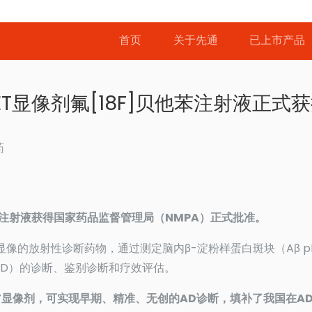
首页
关于先通
已上市产品
ET显像剂氟[18F]贝他苯注射液正式
药
苯注射液获得国家药品监督管理局（NMPA）正式批准。
像的放射性诊断药物，通过测定脑内β-淀粉样蛋白斑块（Aβ pla
D）的诊断、鉴别诊断和疗效评估。
ET显像剂，可实现早期、精准、无创的AD诊断，填补了我国在A